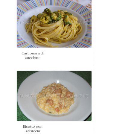
Carbonara di
zucchine
Risotto con
salsiccia