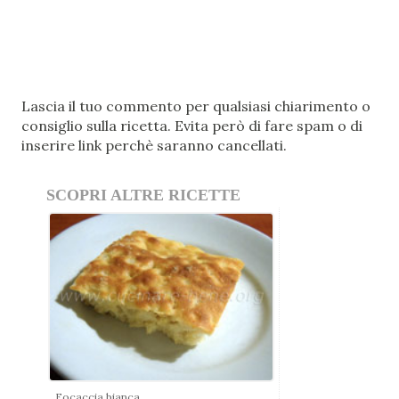
P
Lascia il tuo commento per qualsiasi chiarimento o
o
consiglio sulla ricetta. Evita però di fare spam o di
s
inserire link perchè saranno cancellati.
t
a
SCOPRI ALTRE RICETTE
u
n
c
o
m
m
e
n
t
o
Focaccia bianca